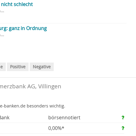
nicht schlecht
..
rg: ganz in Ordnung
..
le
Positive
Negative
erzbank AG, Villingen
te-banken.de besonders wichtig.
Bank
börsennotiert
0,00%*