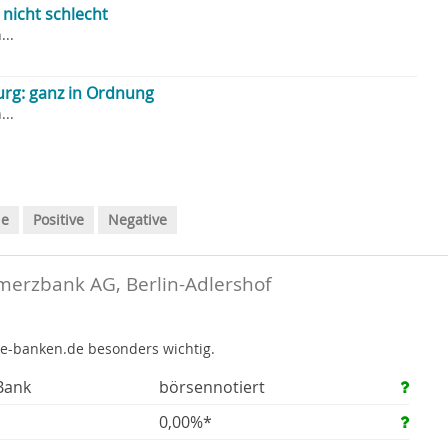
nicht schlecht
..
rg: ganz in Ordnung
..
le
Positive
Negative
erzbank AG, Berlin-Adlershof
te-banken.de besonders wichtig.
Bank
börsennotiert
0,00%*