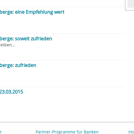
erge: eine Empfehlung wert
erge: soweit zufrieden
leiben...
erge: zufrieden
23.03.2015
r
Partner-Programme für Banken
Im