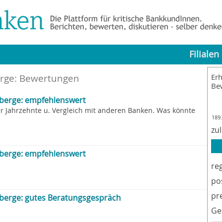
Filialen
erge: Bewertungen
Erh
Be
berge: empfehlenswert
r Jahrzehnte u. Vergleich mit anderen Banken. Was könnte
189
zu
berge: empfehlenswert
re
po
pr
erge: gutes Beratungsgespräch
Ge