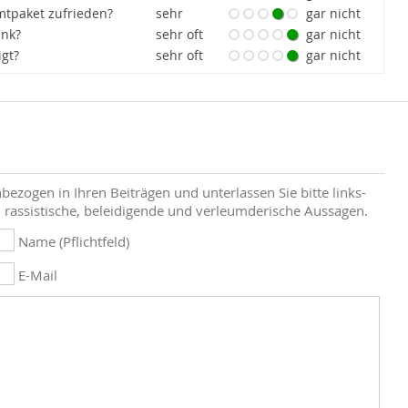
tpaket zufrieden?
sehr
gar nicht
ank?
sehr oft
gar nicht
igt?
sehr oft
gar nicht
bezogen in Ihren Beiträgen und unterlassen Sie bitte links-
 rassistische, beleidigende und verleumderische Aussagen.
Name (Pflichtfeld)
E-Mail