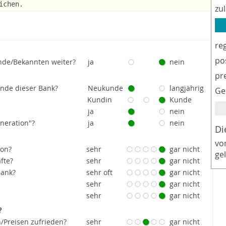
ichen.
zu
re
po
nde/Bekannten weiter?
ja
nein
pr
unde dieser Bank?
Neukunde
langjährig
Ge
Kundin
Kunde
ja
nein
eneration"?
ja
nein
Di
vo
ion?
sehr
gar nicht
ge
fte?
sehr
gar nicht
Bank?
sehr oft
gar nicht
sehr
gar nicht
sehr
gar nicht
?
/Preisen zufrieden?
sehr
gar nicht