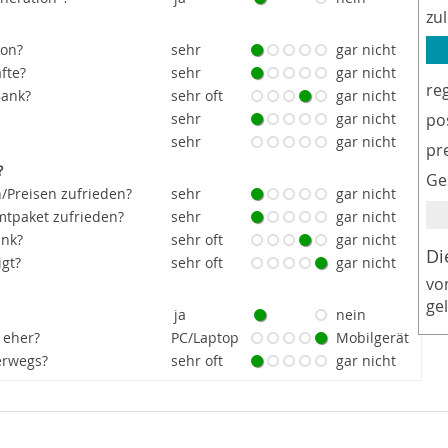
zu
ion?
sehr
gar nicht
fte?
sehr
gar nicht
re
Bank?
sehr oft
gar nicht
sehr
gar nicht
po
sehr
gar nicht
pr
?
Ge
/Preisen zufrieden?
sehr
gar nicht
tpaket zufrieden?
sehr
gar nicht
ank?
sehr oft
gar nicht
Di
igt?
sehr oft
gar nicht
vo
ge
ja
nein
 eher?
PC/Laptop
Mobilgerät
erwegs?
sehr oft
gar nicht