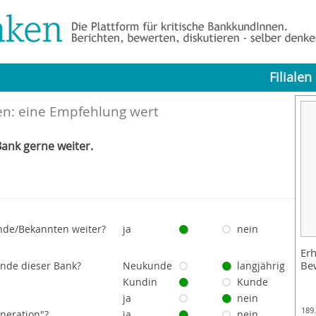
Filialen
n: eine Empfehlung wert
ank gerne weiter.
nde/Bekannten weiter?
ja
nein
Erh
Be
unde dieser Bank?
Neukunde
langjährig
Kundin
Kunde
ja
nein
189
eneration"?
ja
nein