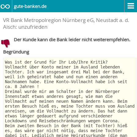
gute-banken.de
VR Bank Metropolregion Nürnberg eG, Neustadt a. d.
Aisch: unzufrieden
Der Kunde kann die Bank leider nicht weiterempfehlen.
Begründung
Was ist der Grund für Ihr Lob/Ihre Kritik?
Vollmacht über Konto meiner im Ausland lebenden
Tochter. Ich war insgesamt drei Mal bei der Bank,
weil ich geheiratet habe und nun einen anderen
Nachnamen habe. Eine Konto-Vollmacht habe ich seit
ca. 8 Jahren !
Dreimal wurde mir am Schalter in der Nürnberger
Innenstadt etwas anderes gesagt, wie man die
Vollmacht auf meinen neuen Namen ändern kann. Beim
ersten Besuch hieß es, meine Tochter muss vom Ausland
anreisen, um die Vollmacht zu ändern. Das hat dann
etwas länger gedauert aufgrund verschiedener
Lockdowns und Reisebeschränkungen wegen Corona.
Beim zweiten Besuch in der Bank (mit Tochter) hieß
es, das wäre gar nicht nötig, dass meine Tochter
dabei ist. Lediglich meine Heiratsurkunde (die man