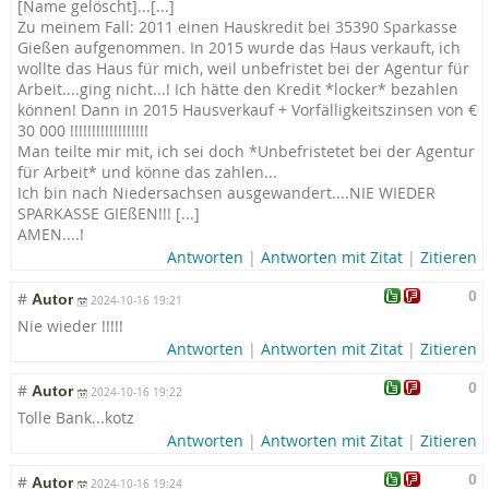
[Name gelöscht]...[...]
Zu meinem Fall: 2011 einen Hauskredit bei 35390 Sparkasse
Gießen aufgenommen. In 2015 wurde das Haus verkauft, ich
wollte das Haus für mich, weil unbefristet bei der Agentur für
Arbeit....ging nicht...! Ich hätte den Kredit *locker* bezahlen
können! Dann in 2015 Hausverkauf + Vorfälligkeitsz
insen von €
30 000 !!!!!!!!!!!!!!!
!!!
Man teilte mir mit, ich sei doch *Unbefristetet bei der Agentur
für Arbeit* und könne das zahlen...
Ich bin nach Niedersachsen ausgewandert....NIE WIEDER
SPARKASSE GIEßEN!!! [...]
AMEN....!
Antworten
|
Antworten mit Zitat
|
Zitieren
0
#
Autor
2024-10-16 19:21
Nie wieder !!!!!
Antworten
|
Antworten mit Zitat
|
Zitieren
0
#
Autor
2024-10-16 19:22
Tolle Bank...kotz
Antworten
|
Antworten mit Zitat
|
Zitieren
0
#
Autor
2024-10-16 19:24