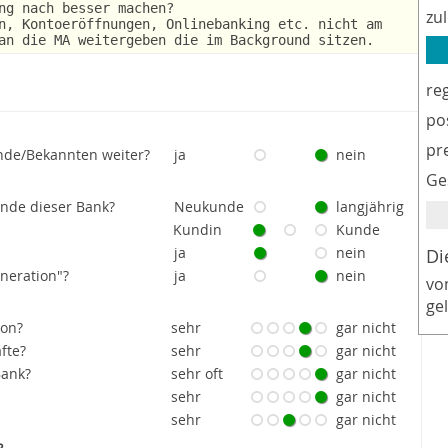
ng nach besser machen?
zu
n, Kontoeröffnungen, Onlinebanking etc. nicht am
an die MA weitergeben die im Background sitzen.
re
po
pr
nde/Bekannten weiter?
ja
nein
Ge
unde dieser Bank?
Neukunde
langjährig
Kundin
Kunde
ja
nein
Di
eneration"?
ja
nein
vo
ge
ion?
sehr
gar nicht
fte?
sehr
gar nicht
Bank?
sehr oft
gar nicht
sehr
gar nicht
sehr
gar nicht