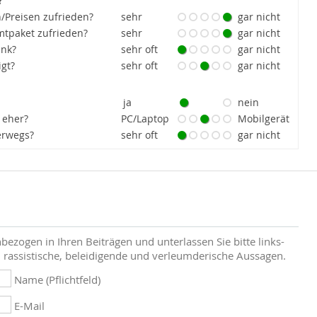
?
/Preisen zufrieden?
sehr
gar nicht
tpaket zufrieden?
sehr
gar nicht
ank?
sehr oft
gar nicht
igt?
sehr oft
gar nicht
ja
nein
 eher?
PC/Laptop
Mobilgerät
erwegs?
sehr oft
gar nicht
bezogen in Ihren Beiträgen und unterlassen Sie bitte links-
 rassistische, beleidigende und verleumderische Aussagen.
Name (Pflichtfeld)
E-Mail