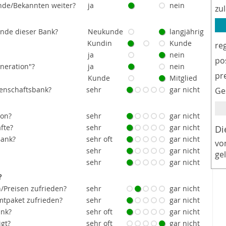
nde/Bekannten weiter?
ja
nein
zu
unde dieser Bank?
Neukunde
langjährig
Kundin
Kunde
re
ja
nein
po
eneration"?
ja
nein
pr
Kunde
Mitglied
senschaftsbank?
sehr
gar nicht
Ge
ion?
sehr
gar nicht
fte?
sehr
gar nicht
Di
Bank?
sehr oft
gar nicht
vo
sehr
gar nicht
ge
sehr
gar nicht
?
/Preisen zufrieden?
sehr
gar nicht
tpaket zufrieden?
sehr
gar nicht
ank?
sehr oft
gar nicht
igt?
sehr oft
gar nicht