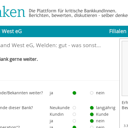
d West eG
Filialen
and West eG, Welden: gut - was sonst...
ank gerne weiter.
nde/Bekannten weiter?
ja
nein
Erh
Be
unde dieser Bank?
Neukunde
langjährig
Kundin
Kunde
ja
nein
3.
eneration"?
ja
nein