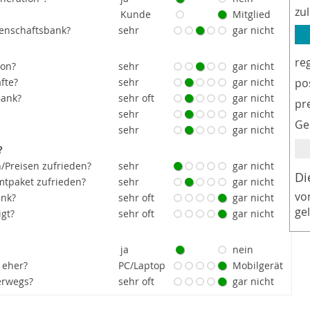
zu
Kunde
Mitglied
senschaftsbank?
sehr
gar nicht
re
ion?
sehr
gar nicht
fte?
sehr
gar nicht
po
Bank?
sehr oft
gar nicht
pr
sehr
gar nicht
Ge
sehr
gar nicht
?
/Preisen zufrieden?
sehr
gar nicht
Di
tpaket zufrieden?
sehr
gar nicht
vo
ank?
sehr oft
gar nicht
ge
igt?
sehr oft
gar nicht
ja
nein
 eher?
PC/Laptop
Mobilgerät
erwegs?
sehr oft
gar nicht