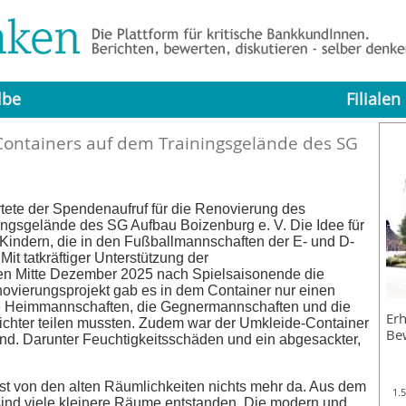
lbe
Filialen
ontainers auf dem Trainingsgelände des SG
tete der Spendenaufruf für die Renovierung des
ngsgelände des SG Aufbau Boizenburg e. V. Die Idee für
n Kindern, die in den Fußballmannschaften der E- und D-
it tatkräftiger Unterstützung der
en Mitte Dezember 2025 nach Spielsaisonende die
ovierungsprojekt gab es in dem Container nur einen
e Heimmannschaften, die Gegnermannschaften und die
Erh
ichter teilen mussten. Zudem war der Umkleide-Container
Be
nd. Darunter Feuchtigkeitsschäden und ein abgesackter,
ist von den alten Räumlichkeiten nichts mehr da. Aus dem
1.
nd viele kleinere Räume entstanden. Die modern und