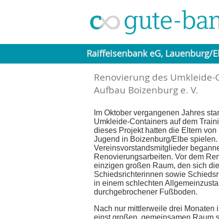
Raiffeisenbank eG, Lauenburg/E
Renovierung des Umkleide-C
Aufbau Boizenburg e. V.
Im Oktober vergangenen Jahres star
Umkleide-Containers auf dem Traini
dieses Projekt hatten die Eltern vo
Jugend in Boizenburg/Elbe spielen. M
Vereinsvorstandsmitglieder begann
Renovierungsarbeiten. Vor dem Ren
einzigen großen Raum, den sich di
Schiedsrichterinnen sowie Schiedsr
in einem schlechten Allgemeinzusta
durchgebrochener Fußboden.
Nach nur mittlerweile drei Monaten 
einst großen, gemeinsamen Raum si