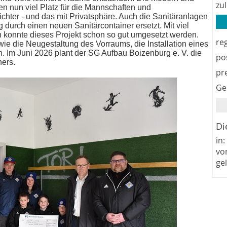
zu
en nun viel Platz für die Mannschaften und
chter - und das mit Privatsphäre. Auch die Sanitäranlagen
urch einen neuen Sanitärcontainer ersetzt. Mit viel
 konnte dieses Projekt schon so gut umgesetzt werden.
re
 wie die Neugestaltung des Vorraums, die Installation eines
n. Im Juni 2026 plant der SG Aufbau Boizenburg e. V. die
po
ners.
pr
Ge
Di
in:
vo
ge