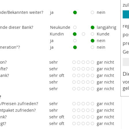
zu
nde/Bekannten weiter?
ja
nein
re
unde dieser Bank?
Neukunde
langjährig
Kundin
Kunde
po
ja
nein
pr
eneration"?
ja
nein
Ge
ion?
sehr
gar nicht
fte?
sehr
gar nicht
Di
Bank?
sehr oft
gar nicht
vo
sehr
gar nicht
ge
sehr
gar nicht
?
/Preisen zufrieden?
sehr
gar nicht
tpaket zufrieden?
sehr
gar nicht
ank?
sehr oft
gar nicht
igt?
sehr oft
gar nicht