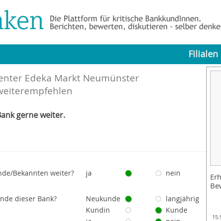
Filialen
Center Edeka Markt Neumünster
weiterempfehlen
ank gerne weiter.
nde/Bekannten weiter?
ja
nein
Erh
Be
unde dieser Bank?
Neukunde
langjährig
Kundin
Kunde
15.