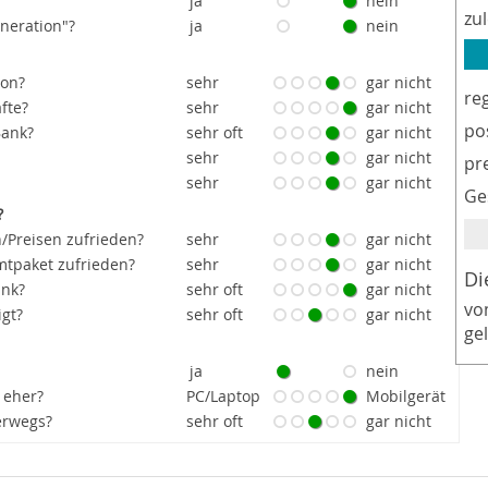
ja
nein
zu
eneration"?
ja
nein
ion?
sehr
gar nicht
re
fte?
sehr
gar nicht
po
Bank?
sehr oft
gar nicht
sehr
gar nicht
pr
sehr
gar nicht
Ge
?
/Preisen zufrieden?
sehr
gar nicht
tpaket zufrieden?
sehr
gar nicht
Di
ank?
sehr oft
gar nicht
vo
igt?
sehr oft
gar nicht
ge
ja
nein
 eher?
PC/Laptop
Mobilgerät
erwegs?
sehr oft
gar nicht