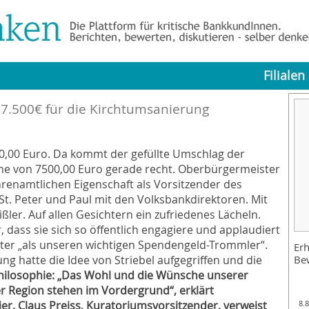
Filialen
: 7.500€ für die Kirchtumsanierung
0,00 Euro. Da kommt der gefüllte Umschlag der
öhe von 7500,00 Euro gerade recht. Oberbürgermeister
ehrenamtlichen Eigenschaft als Vorsitzender des
St. Peter und Paul mit den Volksbankdirektoren. Mit
ßler. Auf allen Gesichtern ein zufriedenes Lächeln.
 dass sie sich so öffentlich engagiere und applaudiert
er „als unseren wichtigen Spendengeld-Trommler“.
Erh
ng hatte die Idee von Striebel aufgegriffen und die
Be
hilosophie: „Das Wohl und die Wünsche unserer
r Region stehen im Vordergrund“, erklärt
r. Claus Preiss, Kuratoriumsvorsitzender, verweist
8.