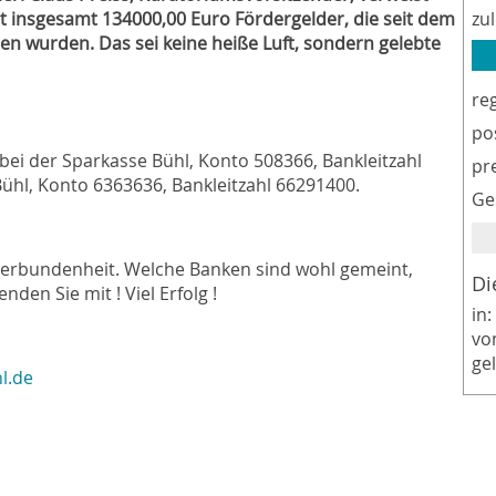
mit insgesamt 134000,00 Euro Fördergelder, die seit dem
zu
 wurden. Das sei keine heiße Luft, sondern gelebte
re
po
bei der Sparkasse Bühl, Konto 508366, Bankleitzahl
pr
ühl, Konto 6363636, Bankleitzahl 66291400.
Ge
te Verbundenheit. Welche Banken sind wohl gemeint,
Di
nden Sie mit ! Viel Erfolg !
in:
vo
ge
l.de