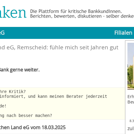
eG
Filialen
d eG, Remscheid: fühle mich seit Jahren gut
ank gerne weiter.
hre Kritik?
Erh
informiert, und kann meinen Berater jederzeit
Be
de!
ng nach besser machen?
8.
schen Land eG vom 18.03.2025
zu