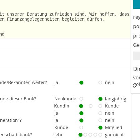
it unserer Beratung zufrieden sind. Wir hoffen, dass
re
en Finanzangelegenheiten begleiten dürfen.
po
nd
pr
Ge
Di
vo
nde/Bekannten weiter?
ja
nein
ge
unde dieser Bank?
Neukunde
langjährig
Kundin
Kunde
ja
nein
eneration"?
ja
nein
Kunde
Mitglied
senschaftsbank?
sehr
gar nicht