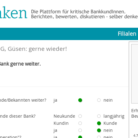
Filialen
G, Güsen: gerne wieder!
ank gerne weiter.
nde/Bekannten weiter?
ja
nein
Erh
Be
unde dieser Bank?
Neukunde
langjährig
Kundin
Kunde
ja
nein
4.
eneration"?
ja
nein