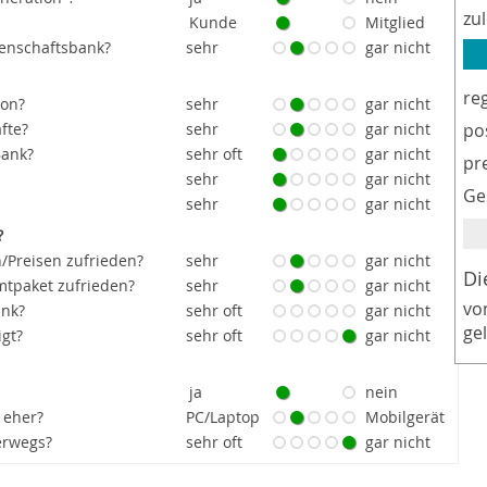
zu
Kunde
Mitglied
senschaftsbank?
sehr
gar nicht
re
ion?
sehr
gar nicht
fte?
sehr
gar nicht
po
Bank?
sehr oft
gar nicht
pr
sehr
gar nicht
Ge
sehr
gar nicht
?
/Preisen zufrieden?
sehr
gar nicht
Di
tpaket zufrieden?
sehr
gar nicht
vo
ank?
sehr oft
gar nicht
ge
igt?
sehr oft
gar nicht
ja
nein
 eher?
PC/Laptop
Mobilgerät
erwegs?
sehr oft
gar nicht