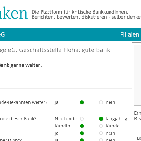
eG
Filialen
ge eG, Geschäftsstelle Flöha: gute Bank
ank gerne weiter.
nde/Bekannten weiter?
ja
nein
Erh
Be
unde dieser Bank?
Neukunde
langjährig
Kundin
Kunde
ja
nein
1.
eneration"?
ja
nein