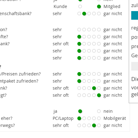
zu
Kunde
Mitglied
senschaftsbank?
sehr
gar nicht
re
ion?
sehr
gar nicht
fte?
sehr
gar nicht
po
Bank?
sehr oft
gar nicht
pr
sehr
gar nicht
Ge
sehr
gar nicht
?
/Preisen zufrieden?
sehr
gar nicht
Di
tpaket zufrieden?
sehr
gar nicht
vo
ank?
sehr oft
gar nicht
ge
igt?
sehr oft
gar nicht
ja
nein
 eher?
PC/Laptop
Mobilgerät
erwegs?
sehr oft
gar nicht