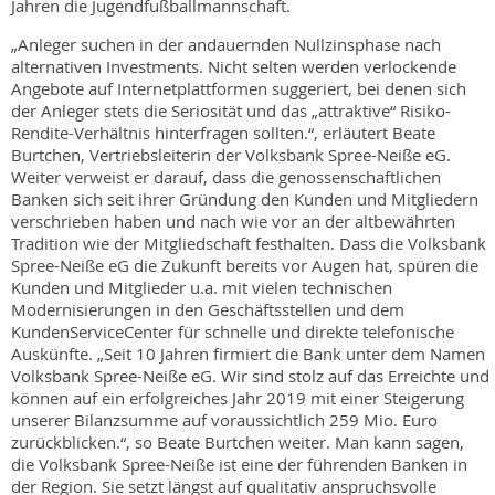
Jahren die Jugendfußballmannschaft.
„Anleger suchen in der andauernden Nullzinsphase nach
alternativen Investments. Nicht selten werden verlockende
Angebote auf Internetplattformen suggeriert, bei denen sich
der Anleger stets die Seriosität und das „attraktive“ Risiko-
Rendite-Verhältnis hinterfragen sollten.“, erläutert Beate
Burtchen, Vertriebsleiterin der Volksbank Spree-Neiße eG.
Weiter verweist er darauf, dass die genossenschaftlichen
Banken sich seit ihrer Gründung den Kunden und Mitgliedern
verschrieben haben und nach wie vor an der altbewährten
Tradition wie der Mitgliedschaft festhalten. Dass die Volksbank
Spree-Neiße eG die Zukunft bereits vor Augen hat, spüren die
Kunden und Mitglieder u.a. mit vielen technischen
Modernisierungen in den Geschäftsstellen und dem
KundenServiceCenter für schnelle und direkte telefonische
Auskünfte. „Seit 10 Jahren firmiert die Bank unter dem Namen
Volksbank Spree-Neiße eG. Wir sind stolz auf das Erreichte und
können auf ein erfolgreiches Jahr 2019 mit einer Steigerung
unserer Bilanzsumme auf voraussichtlich 259 Mio. Euro
zurückblicken.“, so Beate Burtchen weiter. Man kann sagen,
die Volksbank Spree-Neiße ist eine der führenden Banken in
der Region. Sie setzt längst auf qualitativ anspruchsvolle