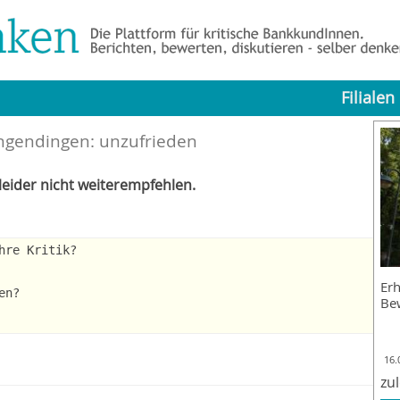
Filialen
angendingen: unzufrieden
eider nicht weiterempfehlen.
hre Kritik?
Erh
en?
Be
16.
zu