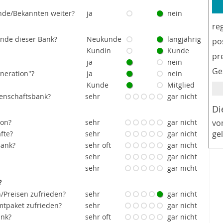
nde/Bekannten weiter?
ja
nein
re
unde dieser Bank?
Neukunde
langjährig
po
Kundin
Kunde
pr
ja
nein
Ge
eneration"?
ja
nein
Kunde
Mitglied
senschaftsbank?
sehr
gar nicht
Di
ion?
sehr
gar nicht
vo
ge
fte?
sehr
gar nicht
Bank?
sehr oft
gar nicht
sehr
gar nicht
sehr
gar nicht
?
/Preisen zufrieden?
sehr
gar nicht
tpaket zufrieden?
sehr
gar nicht
ank?
sehr oft
gar nicht