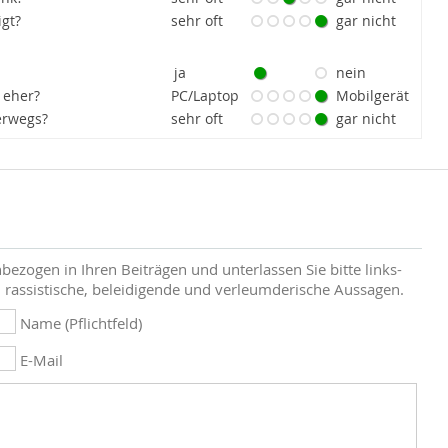
igt?
sehr oft
gar nicht
ja
nein
 eher?
PC/Laptop
Mobilgerät
erwegs?
sehr oft
gar nicht
bezogen in Ihren Beiträgen und unterlassen Sie bitte links-
 rassistische, beleidigende und verleumderische Aussagen.
Name (Pflichtfeld)
E-Mail