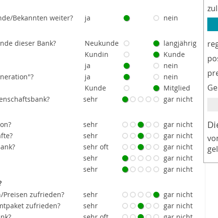
zu
nde/Bekannten weiter?
ja
nein
unde dieser Bank?
Neukunde
langjährig
re
Kundin
Kunde
po
ja
nein
pr
eneration"?
ja
nein
Ge
Kunde
Mitglied
senschaftsbank?
sehr
gar nicht
Di
ion?
sehr
gar nicht
fte?
sehr
gar nicht
vo
Bank?
sehr oft
gar nicht
ge
sehr
gar nicht
sehr
gar nicht
?
/Preisen zufrieden?
sehr
gar nicht
tpaket zufrieden?
sehr
gar nicht
ank?
sehr oft
gar nicht