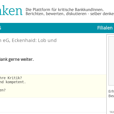
G
Filialen
 eG, Eckenhaid: Lob und
ank gerne weiter.
hre Kritik?
nd kompetent.
en?
Erh
Be
14.