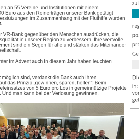
zu
en an 55 Vereine und Institutionen mit einem
 Euro aus den Reinerträgen unserer Bank getätigt
terstützungen im Zusammenhang mit der Fluthilfe wurden
t.
re
er VR-Bank gegenüber den Menschen ausdrücken, die
po
squalität in unserer Region zu verbessern. Ihre wertvolle
pr
ment sind ein Segen für alle und stärken das Miteinander
ellschaft.
Ge
ichter im Advent auch in diesem Jahr haben leuchten
Di
 möglich sind, verdankt die Bank auch ihren
uf das Prinzip „gewinnen, sparen, helfen“: Beim
in:
ieleinsatzes von 5 Euro pro Los in gemeinnützige Projekte
vo
rt. Und man kann bei der Verlosung gewinnen.
ge