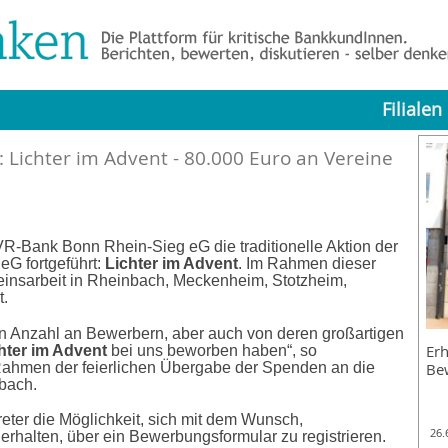
Filialen
 Lichter im Advent - 80.000 Euro an Vereine
 VR-Bank Bonn Rhein-Sieg eG die traditionelle Aktion der
eG fortgeführt:
Lichter im Advent
. Im Rahmen dieser
einsarbeit in Rheinbach, Meckenheim, Stotzheim,
t.
en Anzahl an Bewerbern, aber auch von deren großartigen
Erh
hter im Advent
bei uns beworben haben“, so
Rahmen der feierlichen Übergabe der Spenden an die
Be
nbach.
eter die Möglichkeit, sich mit dem Wunsch,
26.
erhalten, über ein Bewerbungsformular zu registrieren.