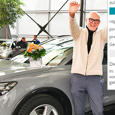
zu
re
po
pr
Ge
Di
in:
vo
ge