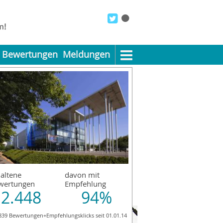
Bewertungen
Meldungen
altene
davon mit
wertungen
Empfehlung
2.448
94%
839 Bewertungen+Empfehlungsklicks seit 01.01.14