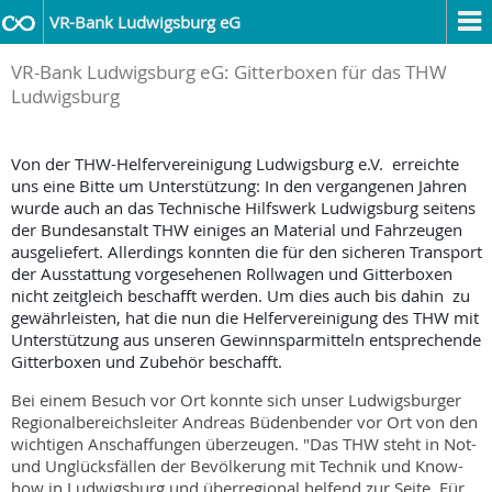
VR-Bank Ludwigsburg eG
VR-Bank Ludwigsburg eG: Gitterboxen für das THW
Ludwigsburg
Von der THW-Helfervereinigung Ludwigsburg e.V. erreichte
uns eine Bitte um Unterstützung: In den vergangenen Jahren
wurde auch an das Technische Hilfswerk Ludwigsburg seitens
der Bundesanstalt THW einiges an Material und Fahrzeugen
ausgeliefert. Allerdings konnten die für den sicheren Transport
der Ausstattung vorgesehenen Rollwagen und Gitterboxen
nicht zeitgleich beschafft werden. Um dies auch bis dahin zu
gewährleisten, hat die nun die Helfervereinigung des THW mit
Unterstützung aus unseren Gewinnsparmitteln entsprechende
Gitterboxen und Zubehör beschafft.
Bei einem Besuch vor Ort konnte sich unser Ludwigsburger
Regionalbereichsleiter Andreas Büdenbender vor Ort von den
wichtigen Anschaffungen überzeugen. "Das THW steht in Not-
und Unglücksfällen der Bevölkerung mit Technik und Know-
how in Ludwigsburg und überregional helfend zur Seite. Für