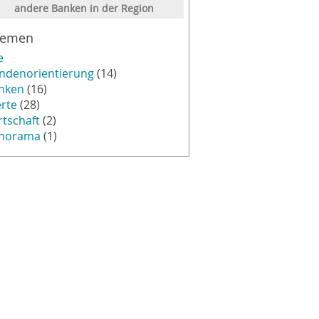
andere Banken in der Region
hemen
e
ndenorientierung
(14)
nken
(16)
rte
(28)
rtschaft
(2)
norama
(1)