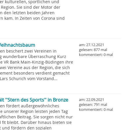
r kulturellen, sportlichen und
 Region. Sie sind der Motor der
 in den letzten beiden Jahren
n kam. In Zeiten von Corona sind
Weihnachtsbaum
am: 27.12.2021
gelesen: 877 mal
en beschert zwei Vereinen in
kommentiert: 0 mal
g wunderbare Überraschung Kurz
e VR Bank Main-Kinzig-Büdingen ihre
wei Vereine aus der Region, die sich
gement besonders verdient gemacht
ars Schurich vom Vorstand...
t ''Stern des Sports'' in Bronze
am: 22.09.2021
gelesen: 791 mal
en fördert außergewöhnliches
kommentiert: 0 mal
e unserer Region leisten jeden Tag
tlichen Beitrag. Sie sorgen nicht nur
fit bleibt. Darüber hinaus bieten sie
t und fördern den sozialen