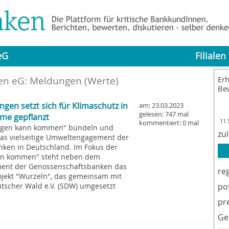
eG
Filialen
en eG: Meldungen (Werte)
Erh
Be
gen setzt sich für Klimaschutz in
am: 23.03.2023
gelesen: 747 mal
ume gepflanzt
11.
kommentiert: 0 mal
Morgen kann kommen" bündeln und
zu
das vielseitige Umweltengagement der
nken in Deutschland. Im Fokus der
ann kommen" steht neben dem
ement der Genossenschaftsbanken das
re
jekt "Wurzeln", das gemeinsam mit
tscher Wald e.V. (SDW) umgesetzt
po
pr
Ge