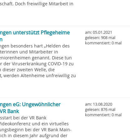
haft. Doch freiwillige Mitarbeit in
ingen unterstützt Pflegeheime
am: 05.01.2021
gelesen: 908 mal
on
kommentiert: 0 mal
tungen besonders hart „Helden des
iterinnen und Mitarbeiter in
eniorenheimen genannt. Diese tun
vor der Viruserkrankung COVID-19 zu
 dieser zweiten Welle, die
t, werden Altenheime unfreiwillig zu
ingen eG: Ungewöhnlicher
am: 13.08.2020
gelesen: 876 mal
 VR Bank
kommentiert: 0 mal
start bei der VR Bank
deokonferenz und ein virtuelles
ungsbeginn bei der VR Bank Main-
sich in diesem Jahr aufgrund der