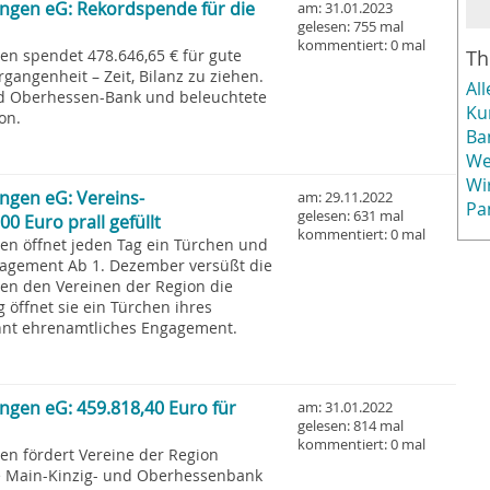
ingen eG: Rekordspende für die
am: 31.01.2023
gelesen: 755 mal
kommentiert: 0 mal
en spendet 478.646,65 € für gute
T
rgangenheit – Zeit, Bilanz zu ziehen.
All
und Oberhessen-Bank und beleuchtete
Ku
on.
Ba
We
Wi
ngen eG: Vereins-
am: 29.11.2022
Pa
gelesen: 631 mal
0 Euro prall gefüllt
kommentiert: 0 mal
en öffnet jeden Tag ein Türchen und
agement Ab 1. Dezember versüßt die
en den Vereinen der Region die
 öffnet sie ein Türchen ihres
hnt ehrenamtliches Engagement.
ngen eG: 459.818,40 Euro für
am: 31.01.2022
gelesen: 814 mal
kommentiert: 0 mal
gen fördert Vereine der Region
ie Main-Kinzig- und Oberhessenbank