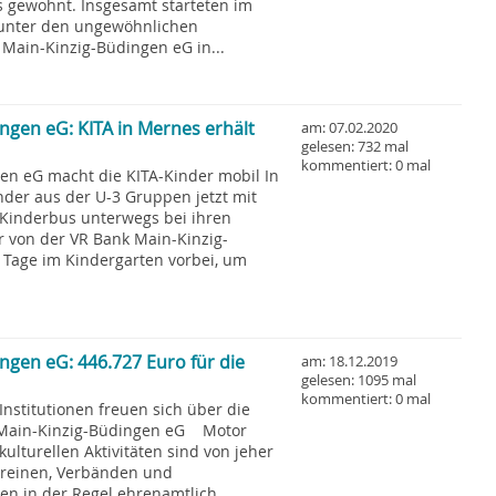
 gewohnt. Insgesamt starteten im
unter den ungewöhnlichen
Main-Kinzig-Büdingen eG in...
ngen eG: KITA in Mernes erhält
am: 07.02.2020
gelesen: 732 mal
kommentiert: 0 mal
en eG macht die KITA-Kinder mobil In
nder aus der U-3 Gruppen jetzt mit
Kinderbus unterwegs bei ihren
r von der VR Bank Main-Kinzig-
 Tage im Kindergarten vorbei, um
ngen eG: 446.727 Euro für die
am: 18.12.2019
gelesen: 1095 mal
kommentiert: 0 mal
nstitutionen freuen sich über die
 Main-Kinzig-Büdingen eG Motor
kulturellen Aktivitäten sind von jeher
Vereinen, Verbänden und
en in der Regel ehrenamtlich