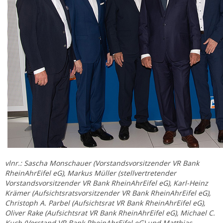
vlnr.: Sascha Monschauer (Vorstandsvorsitzender VR Bank
RheinAhrEifel eG), Markus Müller (stellvertretender
Vorstandsvorsitzender VR Bank RheinAhrEifel eG), Karl-Heinz
Krämer (Aufsichtsratsvorsitzender VR Bank RheinAhrEifel eG),
Christoph A. Parbel (Aufsichtsrat VR Bank RheinAhrEifel eG),
Oliver Rake (Aufsichtsrat VR Bank RheinAhrEifel eG), Michael C.
Kuch (Vorstand VR Bank RheinAhrEifel eG) und Matthias