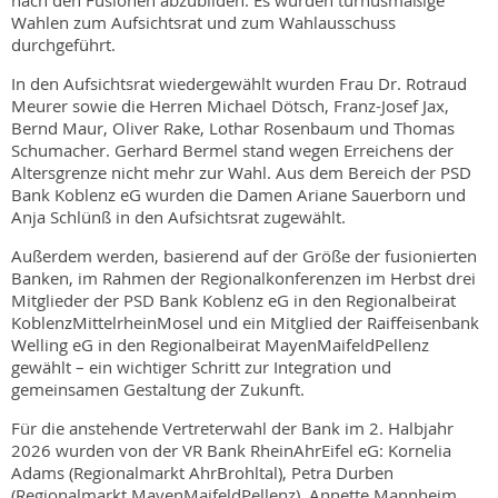
nach den Fusionen abzubilden. Es wurden turnusmäßige
Wahlen zum Aufsichtsrat und zum Wahlausschuss
durchgeführt.
In den Aufsichtsrat wiedergewählt wurden Frau Dr. Rotraud
Meurer sowie die Herren Michael Dötsch, Franz-Josef Jax,
Bernd Maur, Oliver Rake, Lothar Rosenbaum und Thomas
Schumacher. Gerhard Bermel stand wegen Erreichens der
Altersgrenze nicht mehr zur Wahl. Aus dem Bereich der PSD
Bank Koblenz eG wurden die Damen Ariane Sauerborn und
Anja Schlünß in den Aufsichtsrat zugewählt.
Außerdem werden, basierend auf der Größe der fusionierten
Banken, im Rahmen der Regionalkonferenzen im Herbst drei
Mitglieder der PSD Bank Koblenz eG in den Regionalbeirat
KoblenzMittelrheinMosel und ein Mitglied der Raiffeisenbank
Welling eG in den Regionalbeirat MayenMaifeldPellenz
gewählt – ein wichtiger Schritt zur Integration und
gemeinsamen Gestaltung der Zukunft.
Für die anstehende Vertreterwahl der Bank im 2. Halbjahr
2026 wurden von der VR Bank RheinAhrEifel eG: Kornelia
Adams (Regionalmarkt AhrBrohltal), Petra Durben
(Regionalmarkt MayenMaifeldPellenz), Annette Mannheim