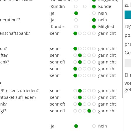
zu
Kundin
Kunde
ja
nein
eneration"?
ja
nein
re
Kunde
Mitglied
senschaftsbank?
sehr
gar nicht
po
pr
ion?
sehr
gar nicht
Ge
fte?
sehr
gar nicht
Bank?
sehr oft
gar nicht
sehr
gar nicht
Di
sehr
gar nicht
vo
?
ge
/Preisen zufrieden?
sehr
gar nicht
tpaket zufrieden?
sehr
gar nicht
ank?
sehr oft
gar nicht
igt?
sehr oft
gar nicht
ja
nein