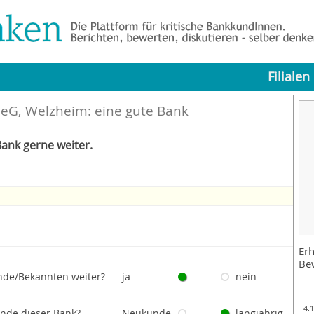
Filialen
eG, Welzheim: eine gute Bank
ank gerne weiter.
Erh
Be
nde/Bekannten weiter?
ja
nein
4.
unde dieser Bank?
Neukunde
langjährig