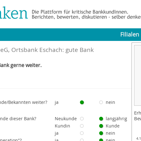
Filialen
eG, Ortsbank Eschach: gute Bank
ank gerne weiter.
nde/Bekannten weiter?
ja
nein
Erh
Be
unde dieser Bank?
Neukunde
langjährig
Kundin
Kunde
ja
nein
4.
eneration"?
ja
nein