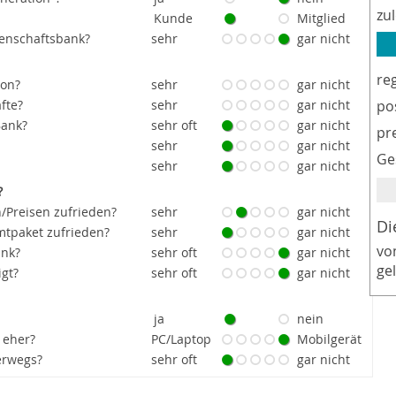
zu
Kunde
Mitglied
senschaftsbank?
sehr
gar nicht
re
ion?
sehr
gar nicht
fte?
sehr
gar nicht
po
Bank?
sehr oft
gar nicht
pr
sehr
gar nicht
Ge
sehr
gar nicht
?
/Preisen zufrieden?
sehr
gar nicht
Di
tpaket zufrieden?
sehr
gar nicht
vo
ank?
sehr oft
gar nicht
ge
igt?
sehr oft
gar nicht
ja
nein
 eher?
PC/Laptop
Mobilgerät
erwegs?
sehr oft
gar nicht