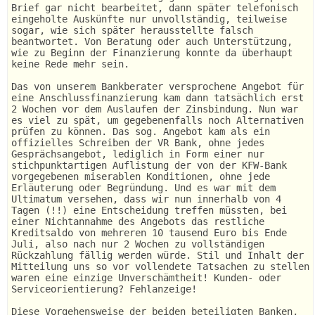
Brief gar nicht bearbeitet, dann später telefonisch
eingeholte Auskünfte nur unvollständig, teilweise
sogar, wie sich später herausstellte falsch
beantwortet. Von Beratung oder auch Unterstützung,
wie zu Beginn der Finanzierung konnte da überhaupt
keine Rede mehr sein.
Das von unserem Bankberater versprochene Angebot für
eine Anschlussfinanzierung kam dann tatsächlich erst
2 Wochen vor dem Auslaufen der Zinsbindung. Nun war
es viel zu spät, um gegebenenfalls noch Alternativen
prüfen zu können. Das sog. Angebot kam als ein
offizielles Schreiben der VR Bank, ohne jedes
Gesprächsangebot, lediglich in Form einer nur
stichpunktartigen Auflistung der von der KFW-Bank
vorgegebenen miserablen Konditionen, ohne jede
Erläuterung oder Begründung. Und es war mit dem
Ultimatum versehen, dass wir nun innerhalb von 4
Tagen (!!) eine Entscheidung treffen müssten, bei
einer Nichtannahme des Angebots das restliche
Kreditsaldo von mehreren 10 tausend Euro bis Ende
Juli, also nach nur 2 Wochen zu vollständigen
Rückzahlung fällig werden würde. Stil und Inhalt der
Mitteilung uns so vor vollendete Tatsachen zu stellen
waren eine einzige Unverschämtheit! Kunden- oder
Serviceorientierung? Fehlanzeige!
Diese Vorgehensweise der beiden beteiligten Banken,