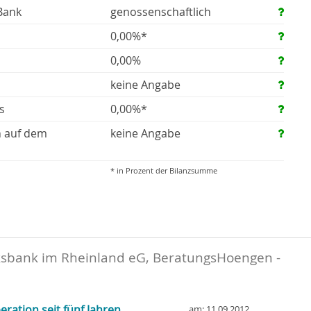
Bank
genossenschaftlich
0,00%*
0,00%
keine Angabe
s
0,00%*
n auf dem
keine Angabe
* in Prozent der Bilanzsumme
ksbank im Rheinland eG, BeratungsHoengen -
ration seit fünf Jahren
am: 11.09.2012