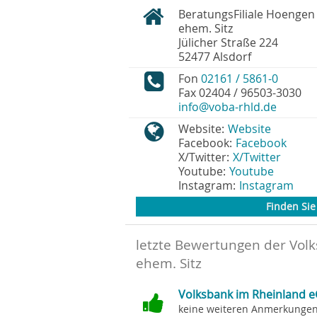
BeratungsFiliale Hoengen 
ehem. Sitz
Jülicher Straße 224
52477
Alsdorf
Fon
02161 / 5861-0
Fax
02404 / 96503-3030
info@voba-rhld.de
Website:
Website
Facebook:
Facebook
X/Twitter:
X/Twitter
Youtube:
Youtube
Instagram:
Instagram
Finden Sie 
letzte Bewertungen der Vol
ehem. Sitz
Volksbank im Rheinland e
keine weiteren Anmerkungen.