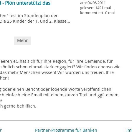
 - Plön unterstützt das
am: 04.06.2011
gelesen: 1421 mal
kommentiert: 0 mal
eiten" fest im Stundenplan der
e 25 Kinder der 1. und 2. Klasse...
Mehr
eren eG hat sich für Ihre Region, für Ihre Gemeinde, für
rsönlich schon einmal stark engagiert? Wir finden ebenso wie
en das mehr Menschen wissen! Wir würden uns freuen, Ihre
chen!
 oder einen Bericht oder lobende Worte veröffentlichen
h einfach eine Email mit einem kurzen Text und ggf. einem
de
h gerne behilflich.
r
Partner-Programme für Banken
Im