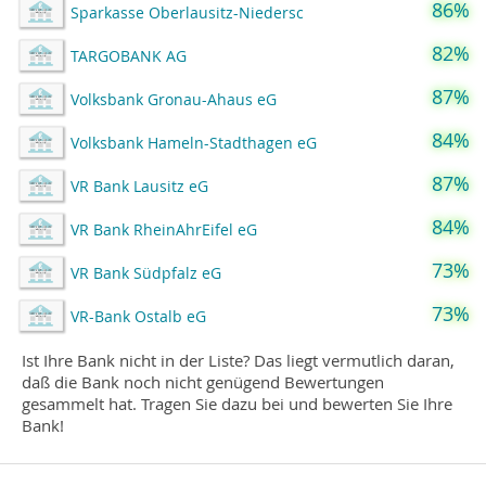
86%
Sparkasse Oberlausitz-Niedersc
82%
TARGOBANK AG
87%
Volksbank Gronau-Ahaus eG
84%
Volksbank Hameln-Stadthagen eG
87%
VR Bank Lausitz eG
84%
VR Bank RheinAhrEifel eG
73%
VR Bank Südpfalz eG
73%
VR-Bank Ostalb eG
Ist Ihre Bank nicht in der Liste? Das liegt vermutlich daran,
daß die Bank noch nicht genügend Bewertungen
gesammelt hat. Tragen Sie dazu bei und bewerten Sie Ihre
Bank!