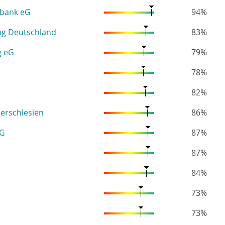
nbank eG
94%
ng Deutschland
83%
g eG
79%
78%
82%
erschlesien
86%
eG
87%
87%
84%
73%
73%