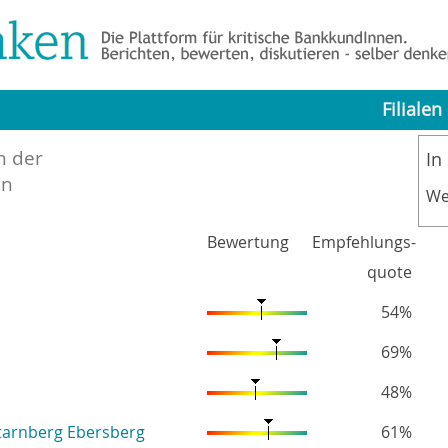
Filialen
n der
In
nn
We
Bewertung
Empfehlungs-
quote
54%
69%
48%
tarnberg Ebersberg
61%