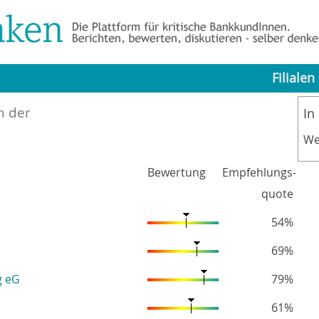
Filialen
n der
In
We
Bewertung
Empfehlungs-
quote
54%
69%
g eG
79%
61%