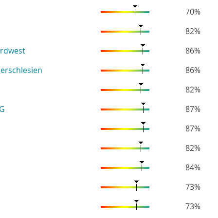
70%
82%
ordwest
86%
erschlesien
86%
82%
eG
87%
87%
82%
84%
73%
73%