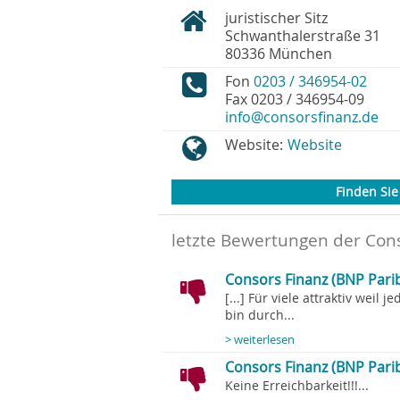
juristischer Sitz
Schwanthalerstraße 31
80336
München
Fon
0203 / 346954-02
Fax
0203 / 346954-09
info@consorsfinanz.de
Website:
Website
Finden Sie 
letzte Bewertungen der Con
Consors Finanz (BNP Pari
[...] Für viele attraktiv wei
bin durch...
> weiterlesen
Consors Finanz (BNP Parib
Keine Erreichbarkeit!!!...