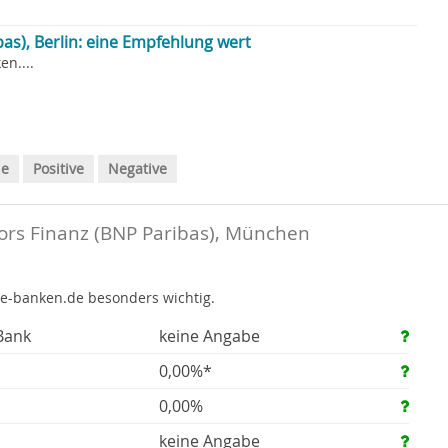
as), Berlin: eine Empfehlung wert
n....
le
Positive
Negative
rs Finanz (BNP Paribas), München
te-banken.de besonders wichtig.
Bank
keine Angabe
0,00%*
0,00%
keine Angabe