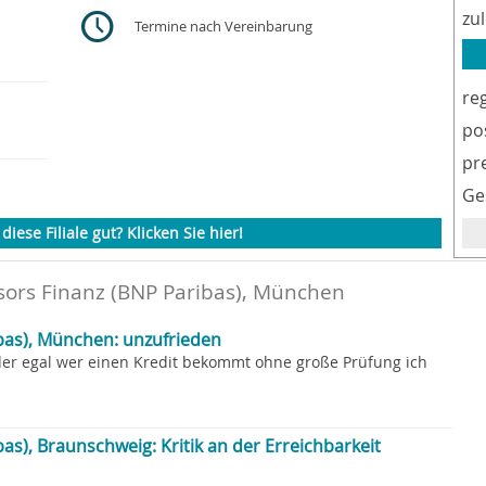
zu
Termine nach Vereinbarung
re
po
pr
Ge
diese Filiale gut? Klicken Sie hier!
sors Finanz (BNP Paribas), München
bas), München: unzufrieden
l jeder egal wer einen Kredit bekommt ohne große Prüfung ich
as), Braunschweig: Kritik an der Erreichbarkeit