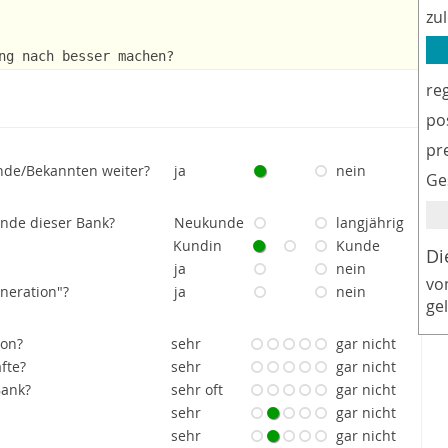
zu
ng nach besser machen?
re
po
pr
nde/Bekannten weiter?
ja
nein
Ge
unde dieser Bank?
Neukunde
langjährig
Kundin
Kunde
Di
ja
nein
vo
eneration"?
ja
nein
ge
ion?
sehr
gar nicht
fte?
sehr
gar nicht
Bank?
sehr oft
gar nicht
sehr
gar nicht
sehr
gar nicht