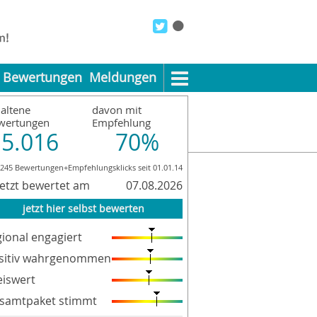
Bewertungen
Meldungen
altene
davon mit
wertungen
Empfehlung
5.016
70%
.245 Bewertungen+Empfehlungsklicks seit 01.01.14
pressum
Datenschutzerklärung
AGB
letzt bewertet am
07.08.2026
jetzt hier selbst bewerten
gional engagiert
sitiv wahrgenommen
eiswert
samtpaket stimmt