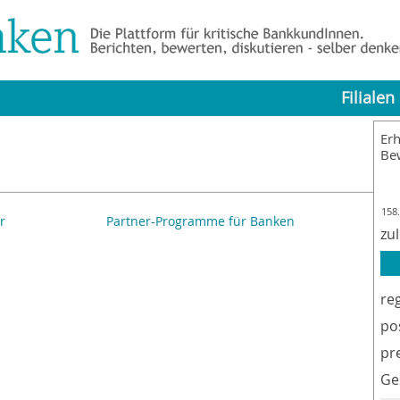
Filialen
Erh
Be
158
r
Partner-Programme für Banken
Im
zu
re
po
pr
Ge