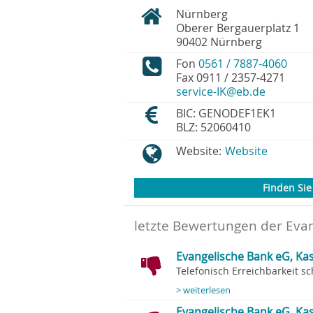
Nürnberg
Oberer Bergauerplatz 1
90402
Nürnberg
Fon
0561 / 7887-4060
Fax
0911 / 2357-4271
service-IK@eb.de
BIC: GENODEF1EK1
BLZ: 52060410
Website:
Website
Finden Sie 
letzte Bewertungen der Eva
Evangelische Bank eG, Kass
Telefonisch Erreichbarkeit sch
> weiterlesen
Evangelische Bank eG, Kas