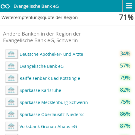
Evangelische Bank eG
71%
Weiterempfehlungsquote der Region
Andere Banken in der Region der
Evangelische Bank eG, Schwerin
34%
Deutsche Apotheker- und Ärzte
57%
Evangelische Bank eG
79%
Raiffeisenbank Bad Kötzting e
82%
Sparkasse Karlsruhe
75%
Sparkasse Mecklenburg-Schwerin
86%
Sparkasse Oberlausitz-Niedersc
87%
Volksbank Gronau-Ahaus eG