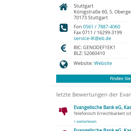
Stuttgart
Königstraße 60, 5. Oberg
70173
Stuttgart
Fon
0561 / 7887-4060
Fax
0711 / 16299-3199
service-IK@eb.de
BIC: GENODEF1EK1
BLZ: 52060410
Website:
Website
Finden Sie 
letzte Bewertungen der Evan
Evangelische Bank eG, Kass
Telefonisch Erreichbarkeit sch
> weiterlesen
Evangelische Bank eG, Kas