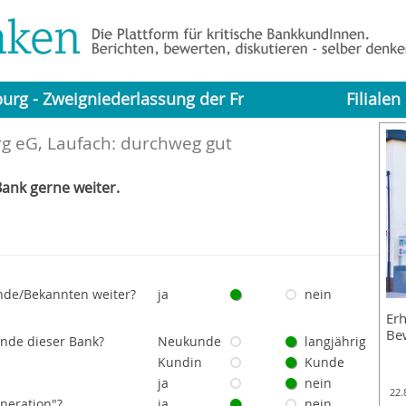
burg - Zweigniederlassung der Frankfurter Volksbank
Filialen
g eG, Laufach: durchweg gut
ank gerne weiter.
nde/Bekannten weiter?
ja
nein
Erh
Be
unde dieser Bank?
Neukunde
langjährig
Kundin
Kunde
ja
nein
22.
eneration"?
ja
nein