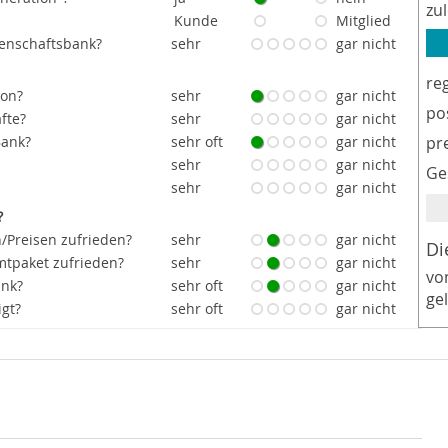
zu
Kunde
Mitglied
senschaftsbank?
sehr
gar nicht
re
ion?
sehr
gar nicht
po
fte?
sehr
gar nicht
Bank?
sehr oft
gar nicht
pr
sehr
gar nicht
Ge
sehr
gar nicht
?
/Preisen zufrieden?
sehr
gar nicht
Di
tpaket zufrieden?
sehr
gar nicht
vo
ank?
sehr oft
gar nicht
ge
igt?
sehr oft
gar nicht