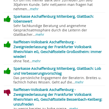
Ich bin mit meiner Bank sehr zufrieden ,bin seid
30Jahren Kunde. Sehr nett,wenn man fragen hat
nehmen...
mehr
Sparkasse Aschaffenburg Miltenberg, Glattbach:
lobenswert
Sehr fachkundige Beratung und angenehme
Gesprächsatmosphäre durch die Leiterin der
Glattbacher...
mehr
Raiffeisen-Volksbank Aschaffenburg -
Zweigniederlassung der Frankfurter Volksbank
Rhein/Main eG, Geschäftsstelle Großostheim: immer
wieder!
ohne Text...
mehr
Sparkasse Aschaffenburg Miltenberg, Glattbach: Lob
und Verbesserungsvorschlag
Das persönliche Engagement der Beraterin. Breites u.
fachlich hohes Wissen. Geht auf die...
mehr
Raiffeisen-Volksbank Aschaffenburg -
Zweigniederlassung der Frankfurter Volksbank
Rhein/Main eG, Geschäftsstelle Bessenbach-Keilberg:
unzufrieden
zu wenig berater zu hohe preise...
mehr