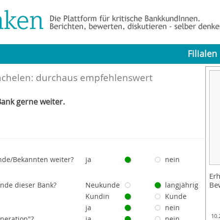
Filialen
achelen: durchaus empfehlenswert
ank gerne weiter.
nde/Bekannten weiter?
ja
nein
Erh
Be
unde dieser Bank?
Neukunde
langjährig
Kundin
Kunde
ja
nein
10.
eneration"?
ja
nein