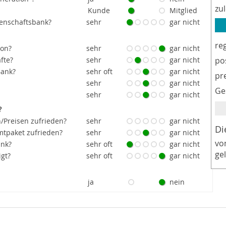
zu
Kunde
Mitglied
senschaftsbank?
sehr
gar nicht
re
ion?
sehr
gar nicht
fte?
sehr
gar nicht
po
Bank?
sehr oft
gar nicht
pr
sehr
gar nicht
Ge
sehr
gar nicht
?
/Preisen zufrieden?
sehr
gar nicht
Di
tpaket zufrieden?
sehr
gar nicht
vo
ank?
sehr oft
gar nicht
ge
igt?
sehr oft
gar nicht
ja
nein