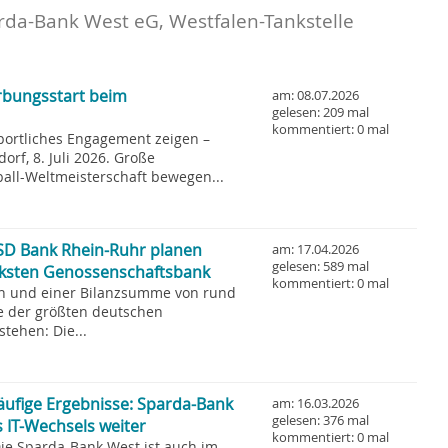
rda-Bank West eG, Westfalen-Tankstelle
rbungsstart beim
am: 08.07.2026
gelesen: 209 mal
kommentiert: 0 mal
Sportliches Engagement zeigen –
rf, 8. Juli 2026. Große
ball-Weltmeisterschaft bewegen...
SD Bank Rhein-Ruhr planen
am: 17.04.2026
gelesen: 589 mal
ärksten Genossenschaftsbank
kommentiert: 0 mal
rn und einer Bilanzsumme von rund
ne der größten deutschen
tehen: Die...
läufige Ergebnisse: Sparda-Bank
am: 16.03.2026
gelesen: 376 mal
s IT-Wechsels weiter
kommentiert: 0 mal
Die Sparda-Bank West ist auch im