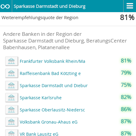
Sparkasse Darmstadt und Dieburg
81%
Weiterempfehlungsquote der Region
Andere Banken in der Region der
Sparkasse Darmstadt und Dieburg, BeratungsCenter
Babenhausen, Platanenallee
81%
Frankfurter Volksbank Rhein/Ma
79%
Raiffeisenbank Bad Kötzting e
75%
Sparkasse Darmstadt und Diebur
82%
Sparkasse Karlsruhe
86%
Sparkasse Oberlausitz-Niedersc
87%
Volksbank Gronau-Ahaus eG
87%
VR Bank Lausitz eG