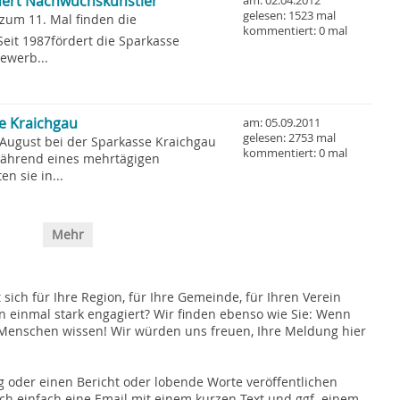
dert Nachwuchskünstler
am: 02.04.2012
gelesen: 1523 mal
 zum 11. Mal finden die
kommentiert: 0 mal
Seit 1987fördert die Sparkasse
ewerb...
e Kraichgau
am: 05.09.2011
gelesen: 2753 mal
August bei der Sparkasse Kraichgau
kommentiert: 0 mal
 Während eines mehrtägigen
n sie in...
Mehr
sich für Ihre Region, für Ihre Gemeinde, für Ihren Verein
on einmal stark engagiert? Wir finden ebenso wie Sie: Wenn
r Menschen wissen! Wir würden uns freuen, Ihre Meldung hier
 oder einen Bericht oder lobende Worte veröffentlichen
h einfach eine Email mit einem kurzen Text und ggf. einem