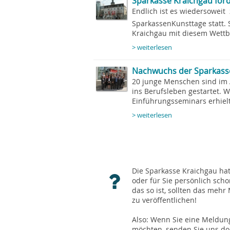
Sparkasse Kraichgau för
Endlich ist es wiedersoweit 
SparkassenKunsttage statt. 
Kraichgau mit diesem Wettb
> weiterlesen
Nachwuchs der Sparkass
20 junge Menschen sind im 
ins Berufsleben gestartet.
Einführungsseminars erhielte
> weiterlesen
Die Sparkasse Kraichgau hat 
oder für Sie persönlich sch
das so ist, sollten das meh
zu veröffentlichen!
Also: Wenn Sie eine Meldung
möchten, senden Sie uns doc