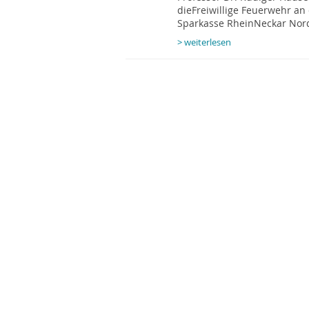
dieFreiwillige Feuerwehr an
Sparkasse RheinNeckar Nord
> weiterlesen
Sparkasse Rhein-Neckar-
Jetzt ist er an seinen alten
Stürmenden Soldaten wach
WeinheimerMarktplatz. Seine
> weiterlesen
Die Sparkasse Rhein Neckar N
Verein oder für Sie persönli
Wenn das so ist, sollten da
Meldung hier zu veröffentli
Also: Wenn Sie eine Meldung
möchten, senden Sie uns doc
Bild an: info@gute-banken.