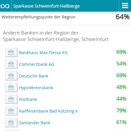
Sparkasse Schweinfurt-Haßberge
64%
Weiterempfehlungsquote der Region
Andere Banken in der Region der
Sparkasse Schweinfurt-Haßberge, Schweinfurt
69%
Bankhaus Max Flessa KG
54%
Commerzbank AG
69%
Deutsche Bank
48%
HypoVereinsbank
44%
Postbank
79%
Raiffeisenbank Bad Kötzting e
61%
Santander Bank