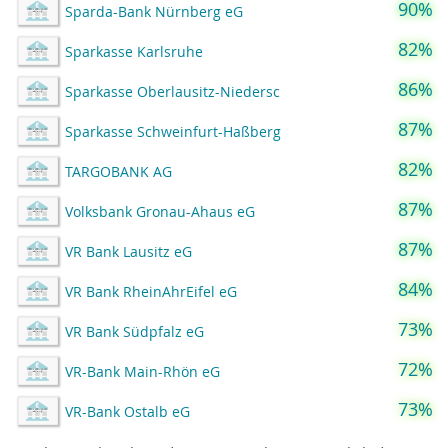
90%
Sparda-Bank Nürnberg eG
82%
Sparkasse Karlsruhe
86%
Sparkasse Oberlausitz-Niedersc
87%
Sparkasse Schweinfurt-Haßberg
82%
TARGOBANK AG
87%
Volksbank Gronau-Ahaus eG
87%
VR Bank Lausitz eG
84%
VR Bank RheinAhrEifel eG
73%
VR Bank Südpfalz eG
72%
VR-Bank Main-Rhön eG
73%
VR-Bank Ostalb eG