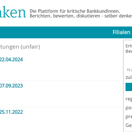
Filialen
tungen (unfair)
Erh
Be
22.04.2024
15.
zu
07.09.2023
re
po
25.11.2022
pr
Ge