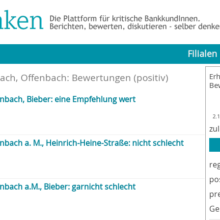
Filialen
bach, Offenbach
: Bewertungen (positiv)
Erh
Be
enbach, Bieber: eine Empfehlung wert
2.
zu
nbach a. M., Heinrich-Heine-Straße: nicht schlecht
re
po
nbach a.M., Bieber: garnicht schlecht
pr
Ge