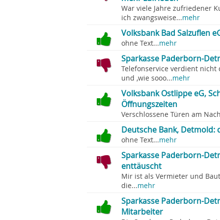
War viele Jahre zufriedener 
ich zwangsweise...
mehr
Volksbank Bad Salzuflen e
ohne Text...
mehr
Sparkasse Paderborn-Detm
Telefonservice verdient nich
und ,wie sooo...
mehr
Volksbank Ostlippe eG, Sc
Öffnungszeiten
Verschlossene Türen am Nachm
Deutsche Bank, Detmold:
ohne Text...
mehr
Sparkasse Paderborn-Detm
enttäuscht
Mir ist als Vermieter und Bau
die...
mehr
Sparkasse Paderborn-Detmo
Mitarbeiter