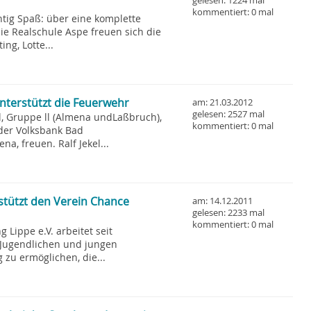
gelesen: 1224 mal
kommentiert: 0 mal
htig Spaß: über eine komplette
ie Realschule Aspe freuen sich die
ing, Lotte...
nterstützt die Feuerwehr
am: 21.03.2012
gelesen: 2527 mal
l, Gruppe ll (Almena undLaßbruch),
kommentiert: 0 mal
der Volksbank Bad
na, freuen. Ralf Jekel...
tützt den Verein Chance
am: 14.12.2011
gelesen: 2233 mal
kommentiert: 0 mal
Lippe e.V. arbeitet seit
, Jugendlichen und jungen
zu ermöglichen, die...