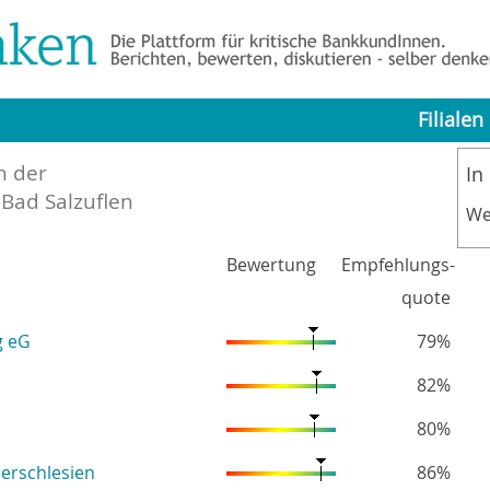
Filialen
n der
In
 Bad Salzuflen
We
Bewertung
Empfehlungs-
quote
g eG
79%
82%
80%
erschlesien
86%