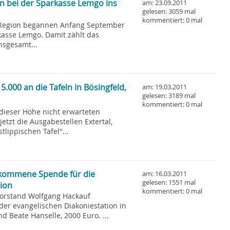
n bei der Sparkasse Lemgo ins
am: 23.09.2011
gelesen: 3059 mal
kommentiert: 0 mal
 Region begannen Anfang September
kasse Lemgo. Damit zählt das
nsgesamt...
.000 an die Tafeln in Bösingfeld,
am: 19.03.2011
gelesen: 3189 mal
kommentiert: 0 mal
 dieser Höhe nicht erwarteten
etzt die Ausgabestellen Extertal,
tlippischen Tafel"...
lkommene Spende für die
am: 16.03.2011
gelesen: 1551 mal
tion
kommentiert: 0 mal
Vorstand Wolfgang Hackauf
der evangelischen Diakoniestation in
d Beate Hanselle, 2000 Euro. ...