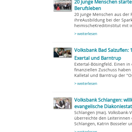
20 junge Menschen starte
Berufsleben
20 junge Menschen aus der
ihreAusbildung bei der Spar
heimischeKreditinstitut mit i
> weiterlesen
Volksbank Bad Salzuflen: 15
Exertal und Barntrup
Extertal-Bösingfeld. Einen in
finanziellen Zuschuss haben j
Kalletal und Barntrup der "Os
> weiterlesen
Volksbank Schlangen: wil
evangelische Diakoniesta
Schlangen (mai). Volksbank-
überreichte den Leiterinnen 
Schlangen, Katrin Bosseler un
> weiterlesen